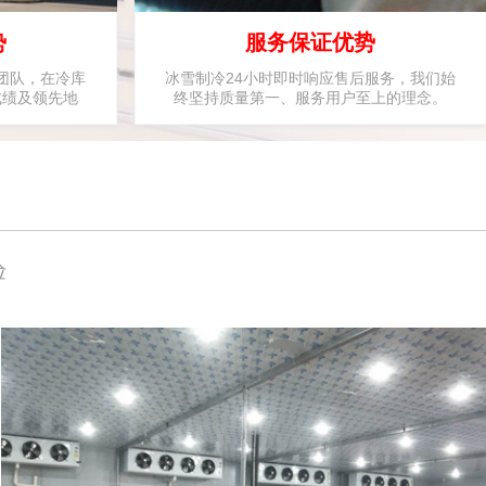
势
服务保证优势
团队，在冷库
冰雪制冷24小时即时响应售后服务，我们始
成绩及领先地
终坚持质量第一、服务用户至上的理念。
验