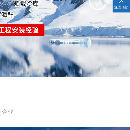
返回顶部
型企业