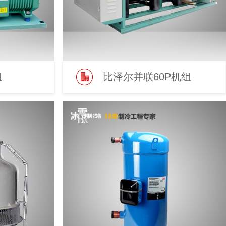
组
比泽尔并联60P机组