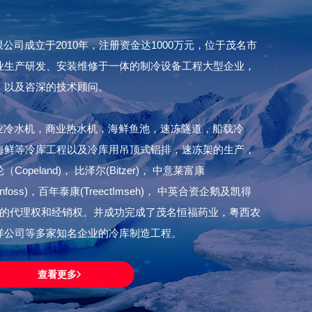
公司成立于2010年，注册资金达1000万元，位于茂名市
业生产研发、安装维修于一体的制冷设备工程大型企业，
，以及咨深的技术顾问。
业冷水机，商业热水机，海鲜鱼池，速冻隧道，船载冷
海鲜等冷库工程以及冷库用吊顶式铝排，速冻架的生产，
eland)， 比泽尔(Bitzer)， 中意莱富康
anfoss)，百年泰康(TreectImseh)， 中英合资企鹅及凯得
知名品牌的代理权和经销权。并成功完成了茂名恒福药业，粤西农
洋公司等多家知名企业的冷库制造工程。
查看更多