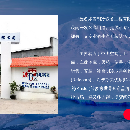
茂名冰雪制冷设备工程有限
茂南开发区高山路。是茂名专
拥有一支专业的生产安装队伍
主要着力于中央空调，工
库，车载冷库，医药、蔬果，
销售，安装。冰雪制冷取得谷轮（Cop
(Refcomp)， 丹佛斯美优乐(D
利(Kaideli)等多家世界
批市场，好又多连锁，博贺闽