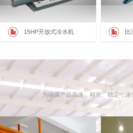
15HP开放式冷水机
比
为确保产品高速、精密、稳定，冰