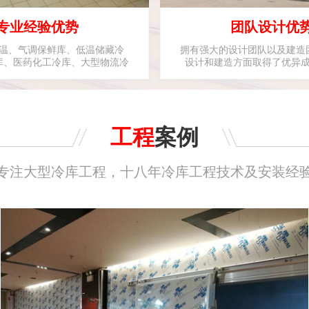
专业经验优势
团队设计优
温、气调保鲜库、低温储藏冷
拥有强大的设计团队以及建造
库、医药化工冷库、大型物流冷
设计和建造方面取得了优异
库等。
位。
工程
案例
专注大型冷库工程，十八年冷库工程技术及安装经