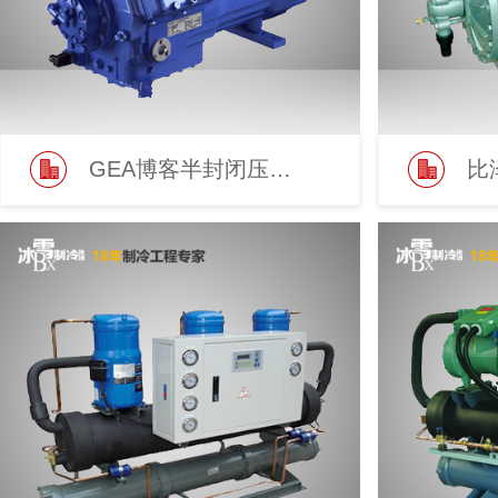
GEA博客半封闭压缩机
比