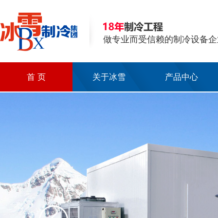
做专业而受信赖的制冷设备企
首 页
关于冰雪
产品中心