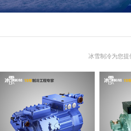
冰雪制冷为您提