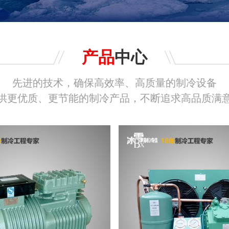
产品
中心
先进的技术，确保高效率、高质量的制冷设备
供更优质、更节能的制冷产品，不断追求高品质满