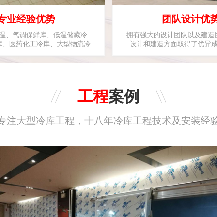
专业经验优势
团队设计优
温、气调保鲜库、低温储藏冷
拥有强大的设计团队以及建造
库、医药化工冷库、大型物流冷
设计和建造方面取得了优异
库等。
位。
工程
案例
专注大型冷库工程，十八年冷库工程技术及安装经