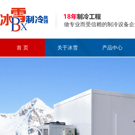
做专业而受信赖的制冷设备企
首 页
关于冰雪
产品中心