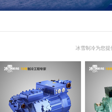
冰雪制冷为您提