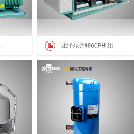
组
比泽尔并联60P机组