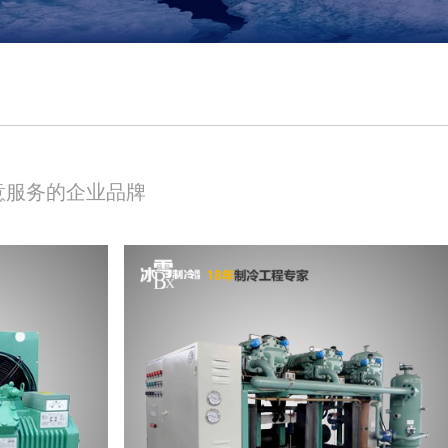
意服务的企业品牌